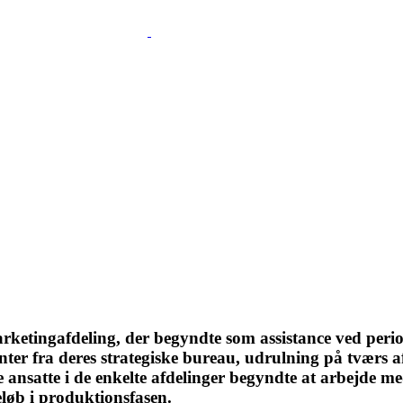
ketingafdeling, der begyndte som assistance ved period
ter fra deres strategiske bureau, udrulning på tværs af
e ansatte i de enkelte afdelinger begyndte at arbejde m
eløb i produktionsfasen.