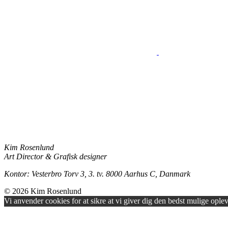
Kim Rosenlund
Art Director & Grafisk designer
Kontor: Vesterbro Torv 3, 3. tv. 8000 Aarhus C, Danmark
© 2026
Kim Rosenlund
Vi anvender cookies for at sikre at vi giver dig den bedst mulige opleve