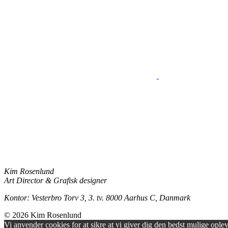
Kim Rosenlund
Art Director & Grafisk designer
Kontor: Vesterbro Torv 3, 3. tv. 8000 Aarhus C, Danmark
© 2026
Kim Rosenlund
Vi anvender cookies for at sikre at vi giver dig den bedst mulige opleve